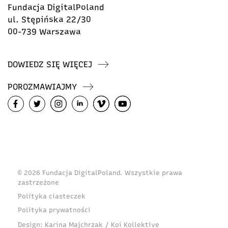
Fundacja DigitalPoland
ul. Stępińska 22/30
00-739 Warszawa
DOWIEDZ SIĘ WIĘCEJ
POROZMAWIAJMY
© 2026 Fundacja DigitalPoland. Wszystkie prawa
zastrzeżone
Polityka ciasteczek
Polityka prywatności
Design:
Karina Majchrzak / Koi Kollektive