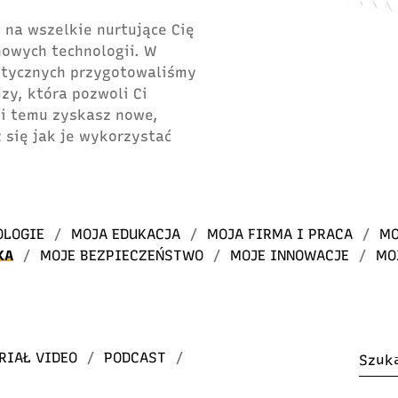
 na wszelkie nurtujące Cię
 nowych technologii. W
atycznych przygotowaliśmy
dzy, która pozwoli Ci
ki temu zyskasz nowe,
 się jak je wykorzystać
OLOGIE
/
MOJA EDUKACJA
/
MOJA FIRMA I PRACA
/
MO
KA
/
MOJE BEZPIECZEŃSTWO
/
MOJE INNOWACJE
/
MO
RIAŁ VIDEO
/
PODCAST
/