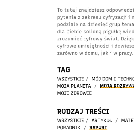
To tutaj znajdziesz odpowiedzi
pytania z zakresu cyfryzacji i
podziale na dziesięć grup tem
dla Ciebie solidną pigułkę wie
zrozumieć cyfrowy świat. Dzię
cyfrowe umiejętności i dowiesz
zarówno w domu, jak i w pracy.
TAG
WSZYSTKIE
/
MÓJ DOM I TECHN
MOJA PLANETA
/
MOJA ROZRYW
MOJE ZDROWIE
RODZAJ TREŚCI
WSZYSTKIE
/
ARTYKUŁ
/
MATE
PORADNIK
/
RAPORT