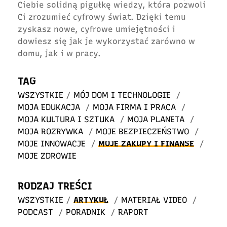
Ciebie solidną pigułkę wiedzy, która pozwoli
Ci zrozumieć cyfrowy świat. Dzięki temu
zyskasz nowe, cyfrowe umiejętności i
dowiesz się jak je wykorzystać zarówno w
domu, jak i w pracy.
TAG
WSZYSTKIE
/
MÓJ DOM I TECHNOLOGIE
/
MOJA EDUKACJA
/
MOJA FIRMA I PRACA
/
MOJA KULTURA I SZTUKA
/
MOJA PLANETA
/
MOJA ROZRYWKA
/
MOJE BEZPIECZEŃSTWO
/
MOJE INNOWACJE
/
MOJE ZAKUPY I FINANSE
/
MOJE ZDROWIE
RODZAJ TREŚCI
WSZYSTKIE
/
ARTYKUŁ
/
MATERIAŁ VIDEO
/
PODCAST
/
PORADNIK
/
RAPORT