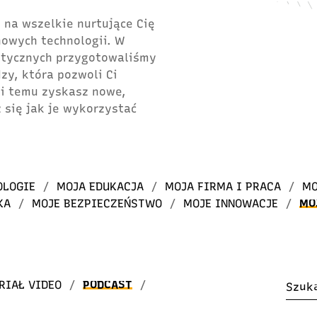
 na wszelkie nurtujące Cię
 nowych technologii. W
atycznych przygotowaliśmy
dzy, która pozwoli Ci
ki temu zyskasz nowe,
 się jak je wykorzystać
OLOGIE
/
MOJA EDUKACJA
/
MOJA FIRMA I PRACA
/
MO
KA
/
MOJE BEZPIECZEŃSTWO
/
MOJE INNOWACJE
/
MO
RIAŁ VIDEO
/
PODCAST
/