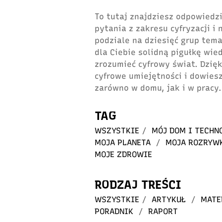
To tutaj znajdziesz odpowiedzi
pytania z zakresu cyfryzacji i
podziale na dziesięć grup tem
dla Ciebie solidną pigułkę wie
zrozumieć cyfrowy świat. Dzię
cyfrowe umiejętności i dowiesz
zarówno w domu, jak i w pracy.
TAG
WSZYSTKIE
/
MÓJ DOM I TECHN
MOJA PLANETA
/
MOJA ROZRYW
MOJE ZDROWIE
RODZAJ TREŚCI
WSZYSTKIE
/
ARTYKUŁ
/
MATE
PORADNIK
/
RAPORT