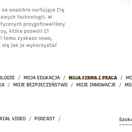
 na wszelkie nurtujące Cię
 nowych technologii. W
atycznych przygotowaliśmy
dzy, która pozwoli Ci
ki temu zyskasz nowe,
 się jak je wykorzystać
OLOGIE
/
MOJA EDUKACJA
/
MOJA FIRMA I PRACA
/
MO
KA
/
MOJE BEZPIECZEŃSTWO
/
MOJE INNOWACJE
/
MO
RIAŁ VIDEO
/
PODCAST
/