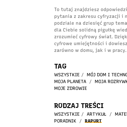
To tutaj znajdziesz odpowiedzi
pytania z zakresu cyfryzacji i
podziale na dziesięć grup tem
dla Ciebie solidną pigułkę wie
zrozumieć cyfrowy świat. Dzię
cyfrowe umiejętności i dowiesz
zarówno w domu, jak i w pracy.
TAG
WSZYSTKIE
/
MÓJ DOM I TECHN
MOJA PLANETA
/
MOJA ROZRYW
MOJE ZDROWIE
RODZAJ TREŚCI
WSZYSTKIE
/
ARTYKUŁ
/
MATE
PORADNIK
/
RAPORT