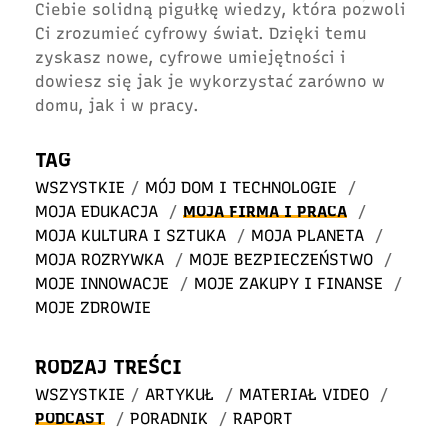
Ciebie solidną pigułkę wiedzy, która pozwoli
Ci zrozumieć cyfrowy świat. Dzięki temu
zyskasz nowe, cyfrowe umiejętności i
dowiesz się jak je wykorzystać zarówno w
domu, jak i w pracy.
TAG
WSZYSTKIE
/
MÓJ DOM I TECHNOLOGIE
/
MOJA EDUKACJA
/
MOJA FIRMA I PRACA
/
MOJA KULTURA I SZTUKA
/
MOJA PLANETA
/
MOJA ROZRYWKA
/
MOJE BEZPIECZEŃSTWO
/
MOJE INNOWACJE
/
MOJE ZAKUPY I FINANSE
/
MOJE ZDROWIE
RODZAJ TREŚCI
WSZYSTKIE
/
ARTYKUŁ
/
MATERIAŁ VIDEO
/
PODCAST
/
PORADNIK
/
RAPORT