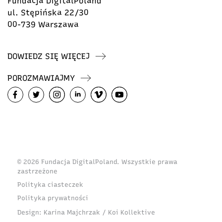
Fundacja DigitalPoland
ul. Stępińska 22/30
00-739 Warszawa
DOWIEDZ SIĘ WIĘCEJ
POROZMAWIAJMY
© 2026 Fundacja DigitalPoland. Wszystkie prawa
zastrzeżone
Polityka ciasteczek
Polityka prywatności
Design:
Karina Majchrzak / Koi Kollektive