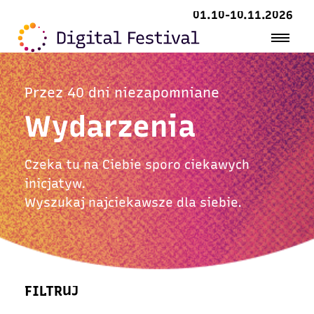
01.10-10.11.2026
Przez 40 dni niezapomniane
Wydarzenia
Czeka tu na Ciebie sporo ciekawych
inicjatyw.
Wyszukaj najciekawsze dla siebie.
FILTRUJ