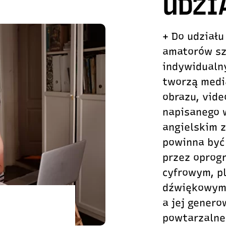
UDZI
+ Do udział
amatorów szt
indywidualn
tworzą medi
obrazu, vide
napisanego 
angielskim 
powinna być
przez oprog
cyfrowym, pl
dźwiękowym 
a jej genero
powtarzalne