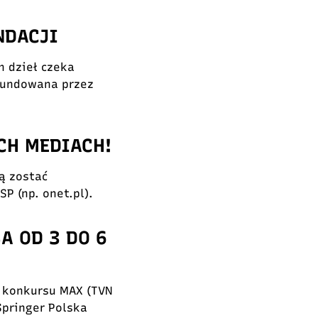
NDACJI
h dzieł czeka
fundowana przez
CH MEDIACH!
ą zostać
P (np. onet.pl).
A OD 3 DO 6
r konkursu MAX (TVN
Springer Polska