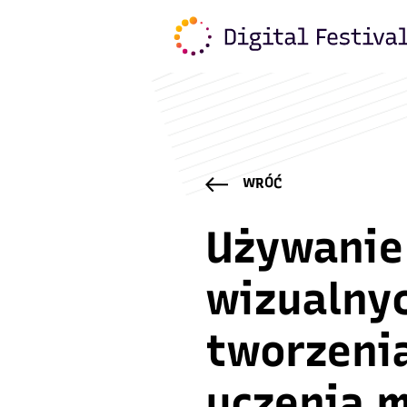
WRÓĆ
Używanie
wizualny
tworzeni
uczenia 