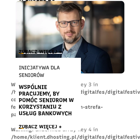
ZIELONEJ
PRZYSZŁOŚCI:
NEUTRALNOŚĆ
WĘGLOWA I
ZRÓWNOWAŻONY
HANDEL
ZOBACZ WIĘCEJ +
INICJATYWA DLA
SENIORÓW
Warning
: Undefined array key 3 in
WSPÓLNIE
/home/klient.dhosting.pl/digitalfes/digitalfesti
PRACUJEMY, BY
content/themes/digital-
POMÓC SENIOROM W
KORZYSTANIU Z
festival/templates/section-strefa-
USŁUG BANKOWYCH
partnera.php
on line
433
ZOBACZ WIĘCEJ +
Warning
: Undefined array key 4 in
/home/klient.dhosting.pl/digitalfes/digitalfesti