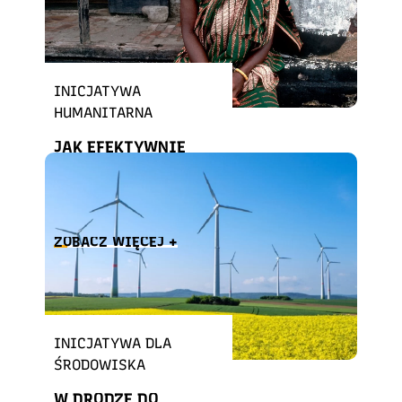
INICJATYWA
HUMANITARNA
JAK EFEKTYWNIE
DYSTRYBUOWAĆ
POMOC
HUMANITARNĄ?
ZOBACZ WIĘCEJ +
INICJATYWA DLA
ŚRODOWISKA
W DRODZE DO