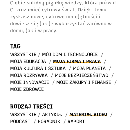
Ciebie solidną pigułkę wiedzy, która pozwoli
Ci zrozumieć cyfrowy świat. Dzięki temu
zyskasz nowe, cyfrowe umiejętności i
dowiesz się jak je wykorzystać zarówno w
domu, jak i w pracy.
TAG
WSZYSTKIE
/
MÓJ DOM I TECHNOLOGIE
/
MOJA EDUKACJA
/
MOJA FIRMA I PRACA
/
MOJA KULTURA I SZTUKA
/
MOJA PLANETA
/
MOJA ROZRYWKA
/
MOJE BEZPIECZEŃSTWO
/
MOJE INNOWACJE
/
MOJE ZAKUPY I FINANSE
/
MOJE ZDROWIE
RODZAJ TREŚCI
WSZYSTKIE
/
ARTYKUŁ
/
MATERIAŁ VIDEO
/
PODCAST
/
PORADNIK
/
RAPORT