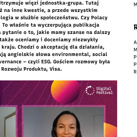
trzymuje więzi jednostka-grupa. Tutaj
M
 na inne kwestie, a przede wszystkim
logia w służbie społeczeństwu. Czy Polacy
 To właśnie ta wyczerpująca publikacja
a pytanie o to, jakie mamy szanse na dalszy
 także oceniamy i doceniamy niezwykły
A
kraju. Chodzi o akceptację dla działania,
M
ją angielskie słowa environmental, social
P
governance – czyli ESG. Gościem rozmowy była
P
 Rozwoju Produktu, Visa.
R