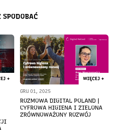
Ż SPODOBAĆ
EJ +
WIĘCEJ +
GRU 01, 2025
ROZMOWA DIGITAL POLAND |
CYFROWA HIGIENA I ZIELONA
ZRÓWNOWAŻONY ROZWÓJ
CJI
A