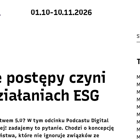
01.10-10.11.2026
e postępy czyni
M
M
ziałaniach ESG
M
M
M
M
twem 5.0? W tym odcinku Podcastu Digital
M
cej! zadajemy to pytanie. Chodzi o koncepcję
M
ństwa, które nie ignoruje związków ze
M