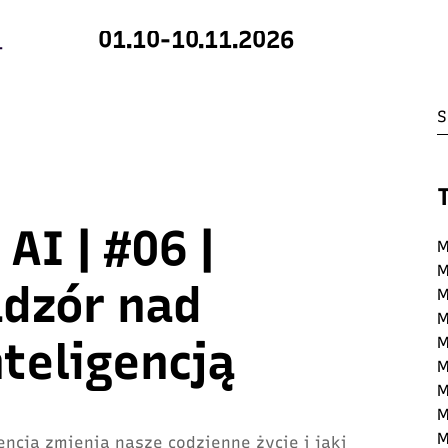
01.10-10.11.2026
AI | #06 |
M
M
adzór nad
M
M
nteligencją
M
M
M
M
M
encja zmienia nasze codzienne życie i jaki