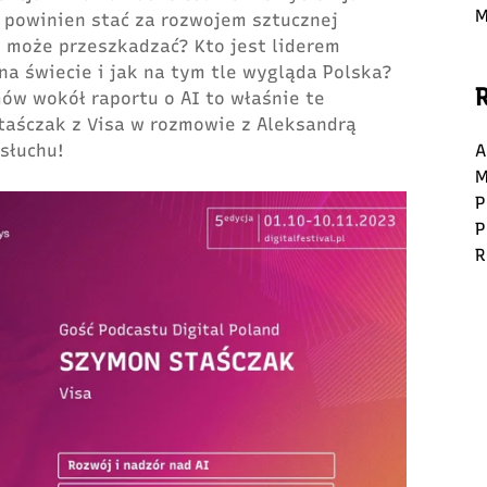
M
 powinien stać za rozwojem sztucznej
j może przeszkadzać? Kto jest liderem
 na świecie i jak na tym tle wygląda Polska?
ów wokół raportu o AI to właśnie te
taśczak
z V
isa
w rozmowie z Aleksandrą
słuchu!
A
M
P
P
R