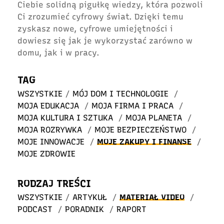
Ciebie solidną pigułkę wiedzy, która pozwoli
Ci zrozumieć cyfrowy świat. Dzięki temu
zyskasz nowe, cyfrowe umiejętności i
dowiesz się jak je wykorzystać zarówno w
domu, jak i w pracy.
TAG
WSZYSTKIE
/
MÓJ DOM I TECHNOLOGIE
/
MOJA EDUKACJA
/
MOJA FIRMA I PRACA
/
MOJA KULTURA I SZTUKA
/
MOJA PLANETA
/
MOJA ROZRYWKA
/
MOJE BEZPIECZEŃSTWO
/
MOJE INNOWACJE
/
MOJE ZAKUPY I FINANSE
/
MOJE ZDROWIE
RODZAJ TREŚCI
WSZYSTKIE
/
ARTYKUŁ
/
MATERIAŁ VIDEO
/
PODCAST
/
PORADNIK
/
RAPORT