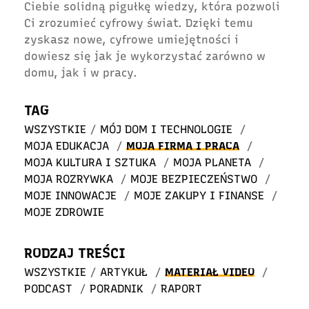
Ciebie solidną pigułkę wiedzy, która pozwoli
Ci zrozumieć cyfrowy świat. Dzięki temu
zyskasz nowe, cyfrowe umiejętności i
dowiesz się jak je wykorzystać zarówno w
domu, jak i w pracy.
TAG
WSZYSTKIE
/
MÓJ DOM I TECHNOLOGIE
/
MOJA EDUKACJA
/
MOJA FIRMA I PRACA
/
MOJA KULTURA I SZTUKA
/
MOJA PLANETA
/
MOJA ROZRYWKA
/
MOJE BEZPIECZEŃSTWO
/
MOJE INNOWACJE
/
MOJE ZAKUPY I FINANSE
/
MOJE ZDROWIE
RODZAJ TREŚCI
WSZYSTKIE
/
ARTYKUŁ
/
MATERIAŁ VIDEO
/
PODCAST
/
PORADNIK
/
RAPORT