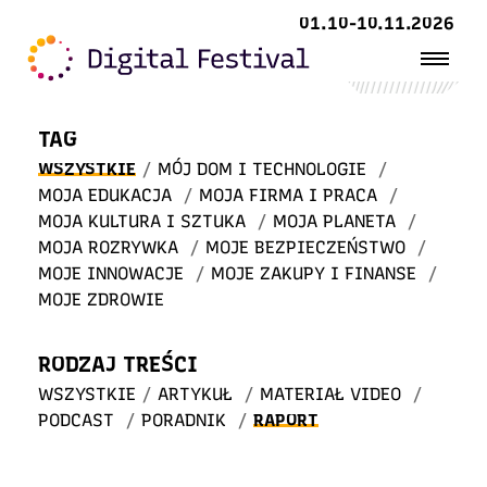
Witaj
01.10-10.11.2026
w STREFIE WIEDZY
TAG
WSZYSTKIE
/
MÓJ DOM I TECHNOLOGIE
/
MOJA EDUKACJA
/
MOJA FIRMA I PRACA
/
MOJA KULTURA I SZTUKA
/
MOJA PLANETA
/
MOJA ROZRYWKA
/
MOJE BEZPIECZEŃSTWO
/
MOJE INNOWACJE
/
MOJE ZAKUPY I FINANSE
/
MOJE ZDROWIE
RODZAJ TREŚCI
WSZYSTKIE
/
ARTYKUŁ
/
MATERIAŁ VIDEO
/
PODCAST
/
PORADNIK
/
RAPORT