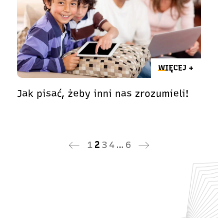
WIĘCEJ +
Jak pisać, żeby inni nas zrozumieli!
1
2
3
4
…
6