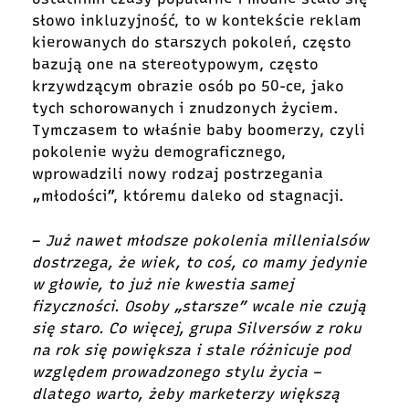
słowo inkluzyjność, to w kontekście reklam
kierowanych do starszych pokoleń, często
bazuj
ą one
na stereotypowym, często
krzywdzącym obrazie osób po 50-ce, jako
tych schorowanych i znudzonych życiem.
Tymczasem to właśnie baby boomerzy, czyli
pokolenie wyżu demograficznego,
wprowadzili nowy rodzaj postrzegania
„młodości”, któremu daleko od stagnacji.
–
Już nawet młodsze pokolenia millenialsów
dostrzega, że wiek, to coś, co mamy jedynie
w głowie, to już nie kwestia samej
fizyczności. Osoby „starsze” wcale nie czują
się staro. Co więcej, grupa Silversów z roku
na rok się powiększa i stale różnicuje pod
względem prowadzonego stylu życia –
dlatego warto, żeby marketerzy większą