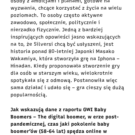
osoby z ambicjami i planami, gotowe na
wyzwania, chcące korzystać z
życia na wielu
poziomach. To osoby
często aktywne
zawodowo, społecznie, politycznie i
nierzadko fizycznie. Jedną z bardziej
inspirujących opowieści jasno wskazujących
na to, że Silversi chcą być usłyszeni, jest
historia ponad 80-letniej Japonki Masako
Wakamiya, która stworzyła grę na Iphona –
Hinadan. Kiedy proponowała stworzenie gry
dla osób w starszym wieku, wielokrotnie
spotykała się z odmową. Postanowiła więc
sama działać i udało się – gra cieszy się dużą
popularnością.
Jak wskazują dane z raportu GWI Baby
Boomers – The digital boomer, w erze post-
pandemicznej, czas jaki pokolenie baby
boomer’ów (58-64 lat) spędza online w