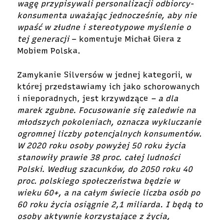
wagę przypisywali personalizacji odbiorcy-
konsumenta uważając jednocześnie, aby nie
wpaść w złudne i stereotypowe myślenie o
tej generacji
– komentuje Michał Giera z
Mobiem Polska.
Z
amykanie
Silversów
w jednej kategorii,
w
której
przedstawiamy
ich jako schorowanych
i nieporadnych, jest krzywdzące
– a dla
marek zgubne. Focusowanie się zaledwie na
młodszych pokoleniach, oznacza wykluczanie
ogromnej liczby potencjalnych konsumentów.
W 2020 roku osoby powyżej 50 roku życia
stanowiły prawie 38 proc. całej ludności
Polski. Według szacunków, do 2050 roku 40
proc. polskiego społeczeństwa będzie w
wieku 60+, a na całym świecie liczba osób po
60 roku życia osiągnie 2,1 miliarda. I będą to
osoby aktywnie korzystające z życia,