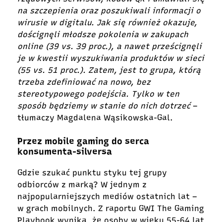
na szczepienia oraz poszukiwali informacji o
wirusie w digitalu. Jak się również okazuje,
doścignęli młodsze pokolenia w zakupach
online (39 vs. 39 proc.), a nawet prześcignęli
je w kwestii wyszukiwania produktów w sieci
(55 vs. 51 proc.). Zatem, jest to grupa, którą
trzeba zdefiniować na nowo, bez
stereotypowego podejścia. Tylko w ten
sposób będziemy w stanie do nich dotrzeć
–
tłumaczy Magdalena Wąsikowska-Gal.
Przez mobile gaming do serca
konsumenta-silversa
Gdzie szukać punktu styku tej grupy
odbiorców z marką? W jednym z
najpopularniejszych mediów ostatnich lat –
w grach mobilnych. Z raportu GWI The Gaming
Playbook wynika, że osoby w wieku 55-64 lat