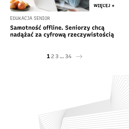
WIĘCEJ +
EDUKACJA SENIOR
Samotność offline. Seniorzy chcą
nadążać za cyfrową rzeczywistością
1
2
3
…
34