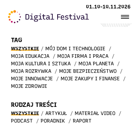
Witaj
01.10-10.11.2026
w STREFIE WIEDZY
TAG
WSZYSTKIE
/
MÓJ DOM I TECHNOLOGIE
/
MOJA EDUKACJA
/
MOJA FIRMA I PRACA
/
MOJA KULTURA I SZTUKA
/
MOJA PLANETA
/
MOJA ROZRYWKA
/
MOJE BEZPIECZEŃSTWO
/
MOJE INNOWACJE
/
MOJE ZAKUPY I FINANSE
/
MOJE ZDROWIE
RODZAJ TREŚCI
WSZYSTKIE
/
ARTYKUŁ
/
MATERIAŁ VIDEO
/
PODCAST
/
PORADNIK
/
RAPORT