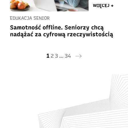
WIĘCEJ +
EDUKACJA SENIOR
Samotność offline. Seniorzy chcą
nadążać za cyfrową rzeczywistością
1
2
3
…
34