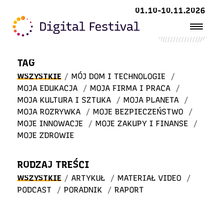
Witaj
01.10-10.11.2026
w STREFIE WIEDZY
TAG
WSZYSTKIE
/
MÓJ DOM I TECHNOLOGIE
/
MOJA EDUKACJA
/
MOJA FIRMA I PRACA
/
MOJA KULTURA I SZTUKA
/
MOJA PLANETA
/
MOJA ROZRYWKA
/
MOJE BEZPIECZEŃSTWO
/
MOJE INNOWACJE
/
MOJE ZAKUPY I FINANSE
/
MOJE ZDROWIE
RODZAJ TREŚCI
WSZYSTKIE
/
ARTYKUŁ
/
MATERIAŁ VIDEO
/
PODCAST
/
PORADNIK
/
RAPORT