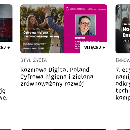
EJ +
WIĘCEJ +
STYL ŻYCIA
INNOW
Rozmowa Digital Poland |
7. e
Cyfrowa higiena i zielona
nami
zrównoważony rozwój
odkr
ję
techn
we.
komp