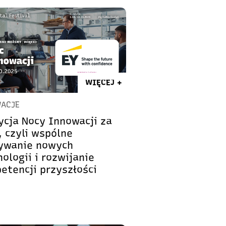
WIĘCEJ +
ACJE
dycja Nocy Innowacji za
, czyli wspólne
ywanie nowych
ologii i rozwijanie
etencji przyszłości