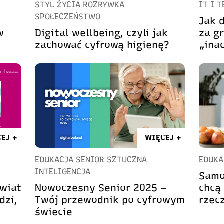
STYL ŻYCIA ROZRYWKA
IT I 
SPOŁECZEŃSTWO
Jak 
w
Digital wellbeing, czyli jak
za g
zachować cyfrową higienę?
„ina
EJ +
WIĘCEJ +
EDUKACJA SENIOR SZTUCZNA
EDUKA
INTELIGENCJA
Samo
świat
Nowoczesny Senior 2025 –
chcą
dzi,
Twój przewodnik po cyfrowym
rzec
świecie