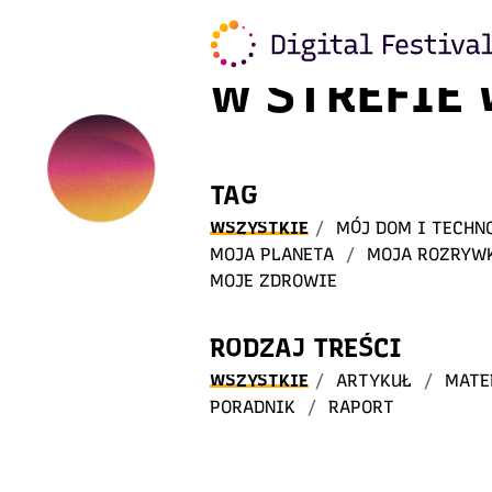
Witaj
w STREFIE
TAG
WSZYSTKIE
/
MÓJ DOM I TECHN
MOJA PLANETA
/
MOJA ROZRYW
MOJE ZDROWIE
RODZAJ TREŚCI
WSZYSTKIE
/
ARTYKUŁ
/
MATE
PORADNIK
/
RAPORT