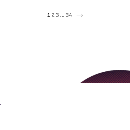
1
2
3
…
34