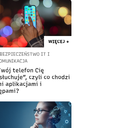
WIĘCEJ +
BEZPIECZEŃSTWO IT I
OMUNIKACJA
Twój telefon Cię
łuchuje”, czyli co chodzi
i aplikacjami i
ępami?