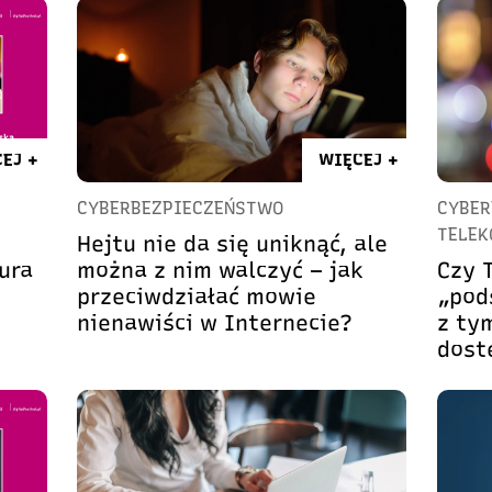
EJ +
WIĘCEJ +
CYBERBEZPIECZEŃSTWO
CYBER
TELEK
Hejtu nie da się uniknąć, ale
ura
można z nim walczyć – jak
Czy 
przeciwdziałać mowie
„pods
nienawiści w Internecie?
z tym
dost