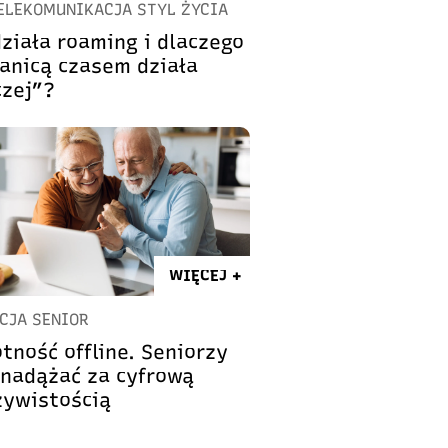
TELEKOMUNIKACJA STYL ŻYCIA
działa roaming i dlaczego
ranicą czasem działa
czej”?
WIĘCEJ +
CJA SENIOR
tność offline. Seniorzy
 nadążać za cyfrową
zywistością