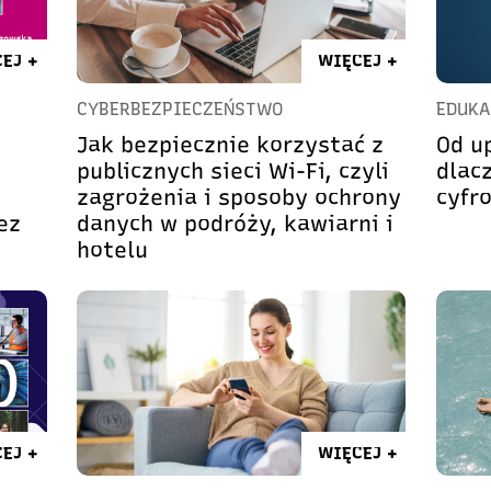
EJ +
WIĘCEJ +
CYBERBEZPIECZEŃSTWO
EDUKA
Jak bezpiecznie korzystać z
Od up
publicznych sieci Wi-Fi, czyli
dlac
zagrożenia i sposoby ochrony
cyfr
ez
danych w podróży, kawiarni i
hotelu
EJ +
WIĘCEJ +