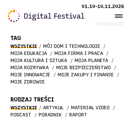
Witaj
01.10-10.11.2026
w STREFIE WIEDZY
TAG
WSZYSTKIE
/
MÓJ DOM I TECHNOLOGIE
/
MOJA EDUKACJA
/
MOJA FIRMA I PRACA
/
MOJA KULTURA I SZTUKA
/
MOJA PLANETA
/
MOJA ROZRYWKA
/
MOJE BEZPIECZEŃSTWO
/
MOJE INNOWACJE
/
MOJE ZAKUPY I FINANSE
/
MOJE ZDROWIE
RODZAJ TREŚCI
WSZYSTKIE
/
ARTYKUŁ
/
MATERIAŁ VIDEO
/
PODCAST
/
PORADNIK
/
RAPORT