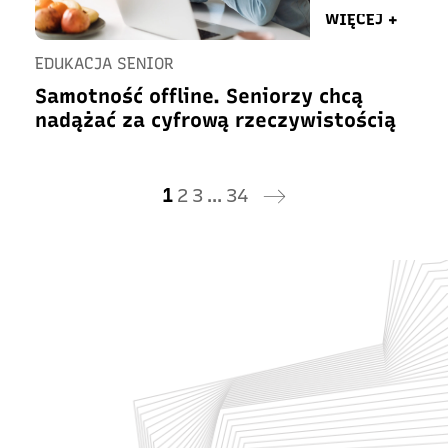
WIĘCEJ +
EDUKACJA SENIOR
Samotność offline. Seniorzy chcą
nadążać za cyfrową rzeczywistością
1
2
3
…
34