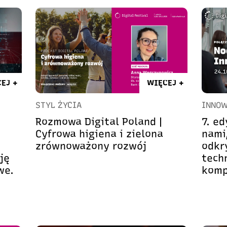
EJ +
WIĘCEJ +
STYL ŻYCIA
INNOW
Rozmowa Digital Poland |
7. e
Cyfrowa higiena i zielona
nami
zrównoważony rozwój
odkr
ję
techn
we.
komp