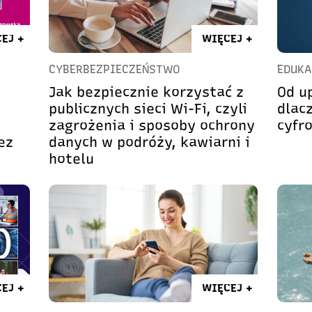
EJ +
WIĘCEJ +
CYBERBEZPIECZEŃSTWO
EDUKA
Jak bezpiecznie korzystać z
Od up
publicznych sieci Wi-Fi, czyli
dlac
zagrożenia i sposoby ochrony
cyfr
ez
danych w podróży, kawiarni i
hotelu
EJ +
WIĘCEJ +