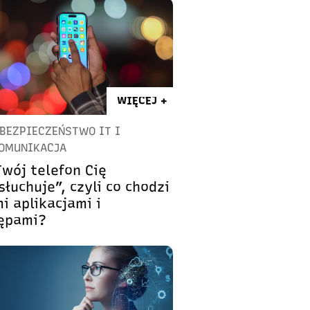
WIĘCEJ +
BEZPIECZEŃSTWO IT I
OMUNIKACJA
Twój telefon Cię
łuchuje”, czyli co chodzi
i aplikacjami i
ępami?