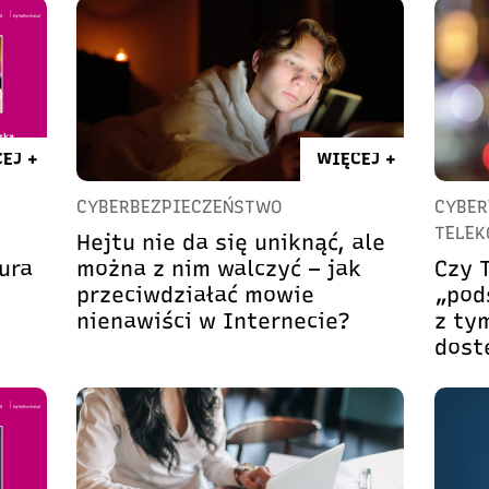
EJ +
WIĘCEJ +
CYBERBEZPIECZEŃSTWO
CYBER
TELEK
Hejtu nie da się uniknąć, ale
ura
można z nim walczyć – jak
Czy 
przeciwdziałać mowie
„pods
nienawiści w Internecie?
z tym
dost