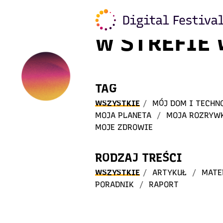
Witaj
w STREFIE
TAG
WSZYSTKIE
/
MÓJ DOM I TECHN
MOJA PLANETA
/
MOJA ROZRYW
MOJE ZDROWIE
RODZAJ TREŚCI
WSZYSTKIE
/
ARTYKUŁ
/
MATE
PORADNIK
/
RAPORT