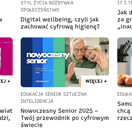
STYL ŻYCIA ROZRYWKA
IT I 
SPOŁECZEŃSTWO
Jak 
w
Digital wellbeing, czyli jak
za g
zachować cyfrową higienę?
„ina
EJ +
WIĘCEJ +
EDUKACJA SENIOR SZTUCZNA
EDUKA
INTELIGENCJA
Samo
świat
Nowoczesny Senior 2025 –
chcą
dzi,
Twój przewodnik po cyfrowym
rzec
świecie