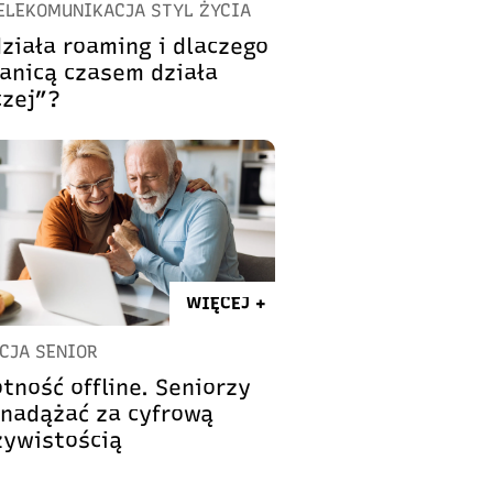
TELEKOMUNIKACJA STYL ŻYCIA
działa roaming i dlaczego
ranicą czasem działa
czej”?
WIĘCEJ +
CJA SENIOR
tność offline. Seniorzy
 nadążać za cyfrową
zywistością