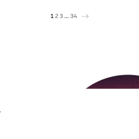
1
2
3
…
34