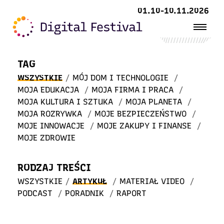
Witaj
01.10-10.11.2026
w STREFIE WIEDZY
TAG
WSZYSTKIE
/
MÓJ DOM I TECHNOLOGIE
/
MOJA EDUKACJA
/
MOJA FIRMA I PRACA
/
MOJA KULTURA I SZTUKA
/
MOJA PLANETA
/
MOJA ROZRYWKA
/
MOJE BEZPIECZEŃSTWO
/
MOJE INNOWACJE
/
MOJE ZAKUPY I FINANSE
/
MOJE ZDROWIE
RODZAJ TREŚCI
WSZYSTKIE
/
ARTYKUŁ
/
MATERIAŁ VIDEO
/
PODCAST
/
PORADNIK
/
RAPORT