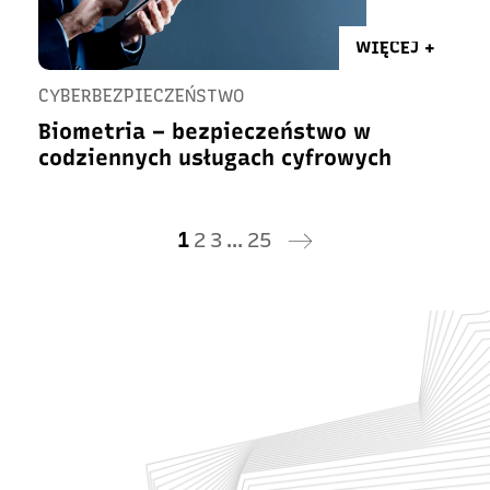
WIĘCEJ +
CYBERBEZPIECZEŃSTWO
Biometria – bezpieczeństwo w
codziennych usługach cyfrowych
1
2
3
…
25