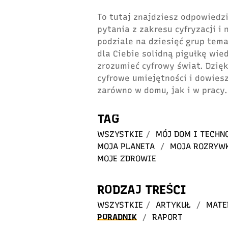
To tutaj znajdziesz odpowiedzi
pytania z zakresu cyfryzacji i
podziale na dziesięć grup tem
dla Ciebie solidną pigułkę wie
zrozumieć cyfrowy świat. Dzię
cyfrowe umiejętności i dowiesz
zarówno w domu, jak i w pracy.
TAG
WSZYSTKIE
/
MÓJ DOM I TECHN
MOJA PLANETA
/
MOJA ROZRYW
MOJE ZDROWIE
RODZAJ TREŚCI
WSZYSTKIE
/
ARTYKUŁ
/
MATE
PORADNIK
/
RAPORT