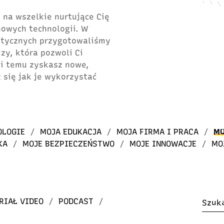
 na wszelkie nurtujące Cię
 nowych technologii. W
atycznych przygotowaliśmy
dzy, która pozwoli Ci
ki temu zyskasz nowe,
 się jak je wykorzystać
OLOGIE
/
MOJA EDUKACJA
/
MOJA FIRMA I PRACA
/
MO
KA
/
MOJE BEZPIECZEŃSTWO
/
MOJE INNOWACJE
/
MO
RIAŁ VIDEO
/
PODCAST
/