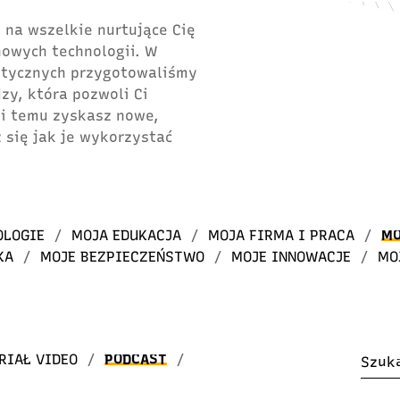
 na wszelkie nurtujące Cię
 nowych technologii. W
atycznych przygotowaliśmy
dzy, która pozwoli Ci
ki temu zyskasz nowe,
 się jak je wykorzystać
OLOGIE
/
MOJA EDUKACJA
/
MOJA FIRMA I PRACA
/
MO
KA
/
MOJE BEZPIECZEŃSTWO
/
MOJE INNOWACJE
/
MO
RIAŁ VIDEO
/
PODCAST
/