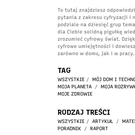
To tutaj znajdziesz odpowiedzi
pytania z zakresu cyfryzacji i
podziale na dziesięć grup tem
dla Ciebie solidną pigułkę wie
zrozumieć cyfrowy świat. Dzię
cyfrowe umiejętności i dowiesz
zarówno w domu, jak i w pracy.
TAG
WSZYSTKIE
/
MÓJ DOM I TECHN
MOJA PLANETA
/
MOJA ROZRYW
MOJE ZDROWIE
RODZAJ TREŚCI
WSZYSTKIE
/
ARTYKUŁ
/
MATE
PORADNIK
/
RAPORT