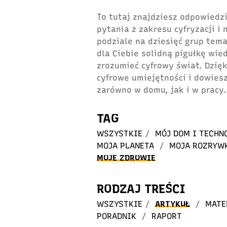
To tutaj znajdziesz odpowiedzi
pytania z zakresu cyfryzacji i
podziale na dziesięć grup tem
dla Ciebie solidną pigułkę wie
zrozumieć cyfrowy świat. Dzię
cyfrowe umiejętności i dowiesz
zarówno w domu, jak i w pracy.
TAG
WSZYSTKIE
/
MÓJ DOM I TECHN
MOJA PLANETA
/
MOJA ROZRYW
MOJE ZDROWIE
RODZAJ TREŚCI
WSZYSTKIE
/
ARTYKUŁ
/
MATE
PORADNIK
/
RAPORT