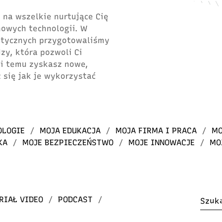
 na wszelkie nurtujące Cię
 nowych technologii. W
atycznych przygotowaliśmy
dzy, która pozwoli Ci
ki temu zyskasz nowe,
 się jak je wykorzystać
OLOGIE
/
MOJA EDUKACJA
/
MOJA FIRMA I PRACA
/
MO
KA
/
MOJE BEZPIECZEŃSTWO
/
MOJE INNOWACJE
/
MO
RIAŁ VIDEO
/
PODCAST
/