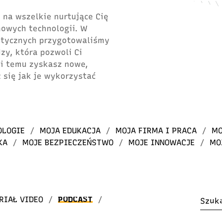
 na wszelkie nurtujące Cię
 nowych technologii. W
atycznych przygotowaliśmy
dzy, która pozwoli Ci
ki temu zyskasz nowe,
 się jak je wykorzystać
OLOGIE
/
MOJA EDUKACJA
/
MOJA FIRMA I PRACA
/
MO
KA
/
MOJE BEZPIECZEŃSTWO
/
MOJE INNOWACJE
/
MO
RIAŁ VIDEO
/
PODCAST
/