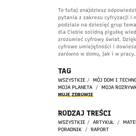
To tutaj znajdziesz odpowiedzi
pytania z zakresu cyfryzacji i
podziale na dziesięć grup tem
dla Ciebie solidną pigułkę wie
zrozumieć cyfrowy świat. Dzię
cyfrowe umiejętności i dowiesz
zarówno w domu, jak i w pracy.
TAG
WSZYSTKIE
/
MÓJ DOM I TECHN
MOJA PLANETA
/
MOJA ROZRYW
MOJE ZDROWIE
RODZAJ TREŚCI
WSZYSTKIE
/
ARTYKUŁ
/
MATE
PORADNIK
/
RAPORT