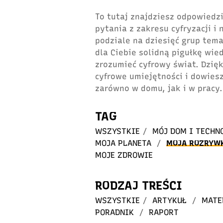
To tutaj znajdziesz odpowiedzi
pytania z zakresu cyfryzacji i
podziale na dziesięć grup tem
dla Ciebie solidną pigułkę wie
zrozumieć cyfrowy świat. Dzię
cyfrowe umiejętności i dowiesz
zarówno w domu, jak i w pracy.
TAG
WSZYSTKIE
/
MÓJ DOM I TECHN
MOJA PLANETA
/
MOJA ROZRYW
MOJE ZDROWIE
RODZAJ TREŚCI
WSZYSTKIE
/
ARTYKUŁ
/
MATE
PORADNIK
/
RAPORT