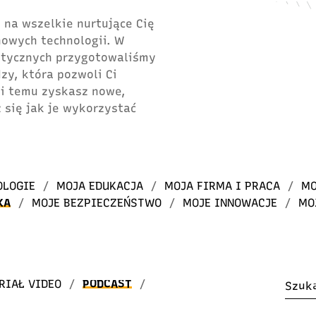
 na wszelkie nurtujące Cię
 nowych technologii. W
atycznych przygotowaliśmy
dzy, która pozwoli Ci
ki temu zyskasz nowe,
 się jak je wykorzystać
OLOGIE
/
MOJA EDUKACJA
/
MOJA FIRMA I PRACA
/
MO
KA
/
MOJE BEZPIECZEŃSTWO
/
MOJE INNOWACJE
/
MO
RIAŁ VIDEO
/
PODCAST
/