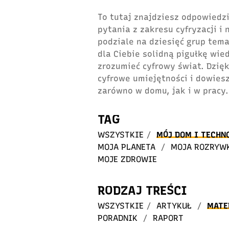
To tutaj znajdziesz odpowiedzi
pytania z zakresu cyfryzacji i
podziale na dziesięć grup tem
dla Ciebie solidną pigułkę wie
zrozumieć cyfrowy świat. Dzię
cyfrowe umiejętności i dowiesz
zarówno w domu, jak i w pracy.
TAG
WSZYSTKIE
/
MÓJ DOM I TECHN
MOJA PLANETA
/
MOJA ROZRYW
MOJE ZDROWIE
RODZAJ TREŚCI
WSZYSTKIE
/
ARTYKUŁ
/
MATE
PORADNIK
/
RAPORT