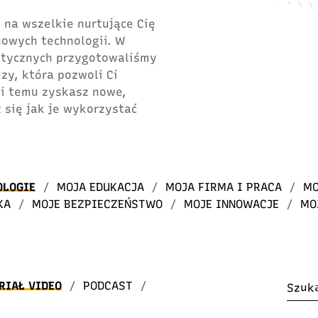
 na wszelkie nurtujące Cię
 nowych technologii. W
atycznych przygotowaliśmy
dzy, która pozwoli Ci
ki temu zyskasz nowe,
 się jak je wykorzystać
OLOGIE
/
MOJA EDUKACJA
/
MOJA FIRMA I PRACA
/
MO
KA
/
MOJE BEZPIECZEŃSTWO
/
MOJE INNOWACJE
/
MO
RIAŁ VIDEO
/
PODCAST
/