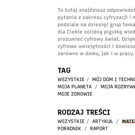
To tutaj znajdziesz odpowiedzi
pytania z zakresu cyfryzacji i
podziale na dziesięć grup tem
dla Ciebie solidną pigułkę wie
zrozumieć cyfrowy świat. Dzię
cyfrowe umiejętności i dowiesz
zarówno w domu, jak i w pracy.
TAG
WSZYSTKIE
/
MÓJ DOM I TECHN
MOJA PLANETA
/
MOJA ROZRYW
MOJE ZDROWIE
RODZAJ TREŚCI
WSZYSTKIE
/
ARTYKUŁ
/
MATE
PORADNIK
/
RAPORT