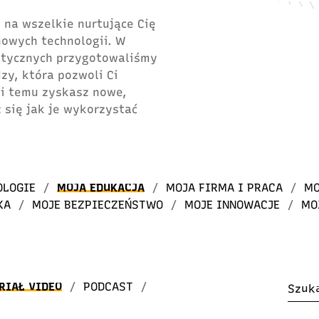
 na wszelkie nurtujące Cię
 nowych technologii. W
atycznych przygotowaliśmy
dzy, która pozwoli Ci
ki temu zyskasz nowe,
 się jak je wykorzystać
OLOGIE
/
MOJA EDUKACJA
/
MOJA FIRMA I PRACA
/
MO
KA
/
MOJE BEZPIECZEŃSTWO
/
MOJE INNOWACJE
/
MO
RIAŁ VIDEO
/
PODCAST
/