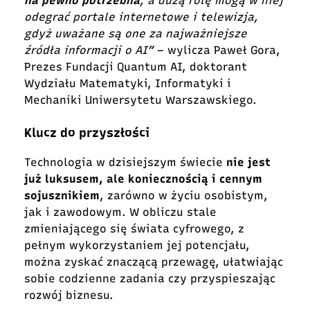
na pewno potrzebna
, a dużą rolę mogą w niej
odegrać portale internetowe i telewizja,
gdyż uważane są one za najważniejsze
źródła informacji o AI”
– wylicza Paweł Gora,
Prezes Fundacji Quantum AI, doktorant
Wydziału Matematyki, Informatyki i
Mechaniki Uniwersytetu Warszawskiego.
Klucz do przyszłości
Technologia w dzisiejszym świecie
nie jest
już luksusem, ale koniecznością i cennym
sojusznikiem
, zarówno w życiu osobistym,
jak i zawodowym. W obliczu stale
zmieniającego się świata cyfrowego, z
pełnym wykorzystaniem jej potencjału,
można zyskać znaczącą przewagę, ułatwiając
sobie codzienne zadania czy przyspieszając
rozwój biznesu.