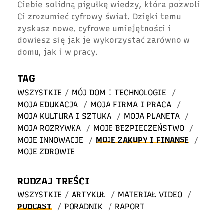
Ciebie solidną pigułkę wiedzy, która pozwoli
Ci zrozumieć cyfrowy świat. Dzięki temu
zyskasz nowe, cyfrowe umiejętności i
dowiesz się jak je wykorzystać zarówno w
domu, jak i w pracy.
TAG
WSZYSTKIE
/
MÓJ DOM I TECHNOLOGIE
/
MOJA EDUKACJA
/
MOJA FIRMA I PRACA
/
MOJA KULTURA I SZTUKA
/
MOJA PLANETA
/
MOJA ROZRYWKA
/
MOJE BEZPIECZEŃSTWO
/
MOJE INNOWACJE
/
MOJE ZAKUPY I FINANSE
/
MOJE ZDROWIE
RODZAJ TREŚCI
WSZYSTKIE
/
ARTYKUŁ
/
MATERIAŁ VIDEO
/
PODCAST
/
PORADNIK
/
RAPORT