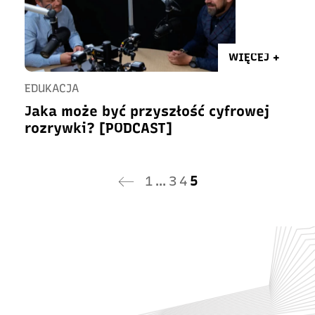
WIĘCEJ +
EDUKACJA
Jaka może być przyszłość cyfrowej
rozrywki? [PODCAST]
1
…
3
4
5