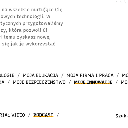
 na wszelkie nurtujące Cię
 nowych technologii. W
atycznych przygotowaliśmy
dzy, która pozwoli Ci
ki temu zyskasz nowe,
 się jak je wykorzystać
OLOGIE
/
MOJA EDUKACJA
/
MOJA FIRMA I PRACA
/
MO
KA
/
MOJE BEZPIECZEŃSTWO
/
MOJE INNOWACJE
/
MO
RIAŁ VIDEO
/
PODCAST
/