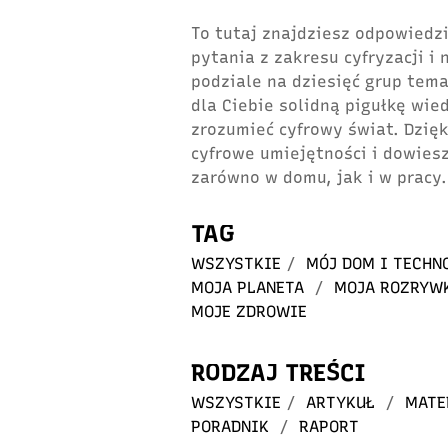
To tutaj znajdziesz odpowiedzi
pytania z zakresu cyfryzacji i
podziale na dziesięć grup tem
dla Ciebie solidną pigułkę wie
zrozumieć cyfrowy świat. Dzię
cyfrowe umiejętności i dowiesz
zarówno w domu, jak i w pracy.
TAG
WSZYSTKIE
/
MÓJ DOM I TECHN
MOJA PLANETA
/
MOJA ROZRYW
MOJE ZDROWIE
RODZAJ TREŚCI
WSZYSTKIE
/
ARTYKUŁ
/
MATE
PORADNIK
/
RAPORT