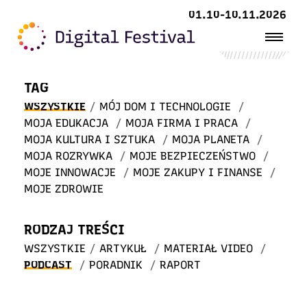
Witaj
01.10-10.11.2026
w STREFIE WIEDZY
TAG
WSZYSTKIE
/
MÓJ DOM I TECHNOLOGIE
/
MOJA EDUKACJA
/
MOJA FIRMA I PRACA
/
MOJA KULTURA I SZTUKA
/
MOJA PLANETA
/
MOJA ROZRYWKA
/
MOJE BEZPIECZEŃSTWO
/
MOJE INNOWACJE
/
MOJE ZAKUPY I FINANSE
/
MOJE ZDROWIE
RODZAJ TREŚCI
WSZYSTKIE
/
ARTYKUŁ
/
MATERIAŁ VIDEO
/
PODCAST
/
PORADNIK
/
RAPORT