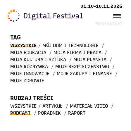
Witaj
01.10-10.11.2026
w STREFIE WIEDZY
TAG
WSZYSTKIE
/
MÓJ DOM I TECHNOLOGIE
/
MOJA EDUKACJA
/
MOJA FIRMA I PRACA
/
MOJA KULTURA I SZTUKA
/
MOJA PLANETA
/
MOJA ROZRYWKA
/
MOJE BEZPIECZEŃSTWO
/
MOJE INNOWACJE
/
MOJE ZAKUPY I FINANSE
/
MOJE ZDROWIE
RODZAJ TREŚCI
WSZYSTKIE
/
ARTYKUŁ
/
MATERIAŁ VIDEO
/
PODCAST
/
PORADNIK
/
RAPORT