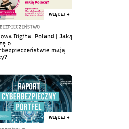
WIĘCEJ +
BEZPIECZEŃSTWO
owa Digital Poland | Jaką
zę o
rbezpieczeństwie mają
cy?
WIĘCEJ +