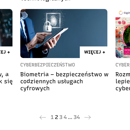
EJ +
WIĘCEJ +
CYBERBEZPIECZEŃSTWO
CYBER
, a
Biometria – bezpieczeństwo w
Rozm
k się
codziennych usługach
lepi
cyfrowych
cybe
1
2
3
4
…
34