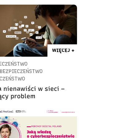
WIĘCEJ +
ECZEŃSTWO
BEZPIECZEŃSTWO
ECZEŃSTWO
 nienawiści w sieci –
ący problem