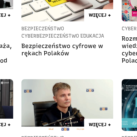
EJ +
WIĘCEJ +
BEZPIECZEŃSTWO
CYBER
CYBERBEZPIECZEŃSTWO EDUKACJA
Rozm
aża,
Bezpieczeństwo cyfrowe w
wied
rękach Polaków
cybe
 od
Pola
EJ +
WIĘCEJ +