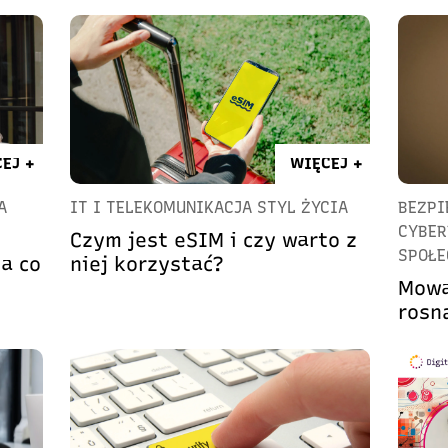
EJ +
WIĘCEJ +
A
IT I TELEKOMUNIKACJA STYL ŻYCIA
BEZPI
CYBER
Czym jest eSIM i czy warto z
SPOŁ
a co
niej korzystać?
Mowa
rosn