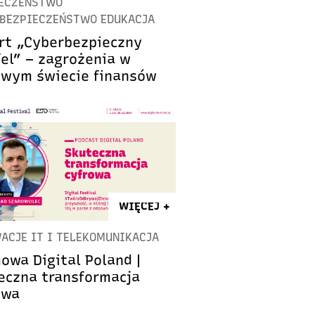
ECZEŃSTWO
BEZPIECZEŃSTWO EDUKACJA
rt „Cyberbezpieczny
fel” – zagrożenia w
owym świecie finansów
WIĘCEJ +
ACJE IT I TELEKOMUNIKACJA
owa Digital Poland |
eczna transformacja
owa