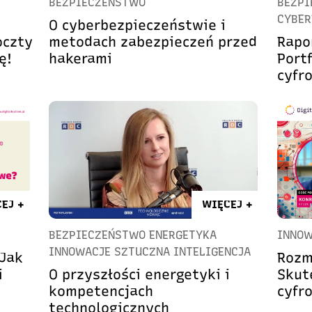
BEZPIECZEŃSTWO
BEZPI
CYBER
O cyberbezpieczeństwie i
oczty
metodach zabezpieczeń przed
Rapo
ę!
hakerami
Port
cyfr
EJ +
WIĘCEJ +
BEZPIECZEŃSTWO ENERGETYKA
INNOW
INNOWACJE SZTUCZNA INTELIGENCJA
 Jak
Rozm
i
O przyszłości energetyki i
Skut
kompetencjach
cyfr
technologicznych