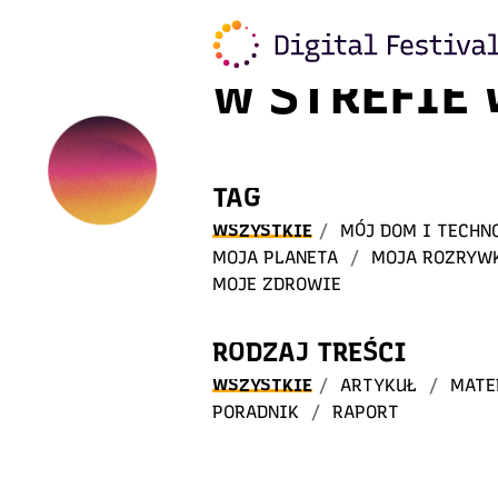
Witaj
w STREFIE
TAG
WSZYSTKIE
/
MÓJ DOM I TECHN
MOJA PLANETA
/
MOJA ROZRYW
MOJE ZDROWIE
RODZAJ TREŚCI
WSZYSTKIE
/
ARTYKUŁ
/
MATE
PORADNIK
/
RAPORT