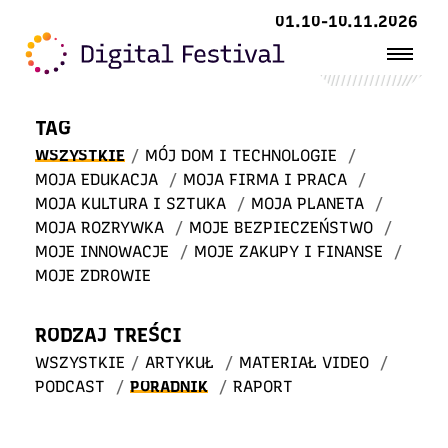
Witaj
01.10-10.11.2026
w STREFIE WIEDZY
TAG
WSZYSTKIE
/
MÓJ DOM I TECHNOLOGIE
/
MOJA EDUKACJA
/
MOJA FIRMA I PRACA
/
MOJA KULTURA I SZTUKA
/
MOJA PLANETA
/
MOJA ROZRYWKA
/
MOJE BEZPIECZEŃSTWO
/
MOJE INNOWACJE
/
MOJE ZAKUPY I FINANSE
/
MOJE ZDROWIE
RODZAJ TREŚCI
WSZYSTKIE
/
ARTYKUŁ
/
MATERIAŁ VIDEO
/
PODCAST
/
PORADNIK
/
RAPORT