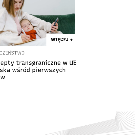
WIĘCEJ +
ECZEŃSTWO
cepty transgraniczne w UE
lska wśród pierwszych
ów