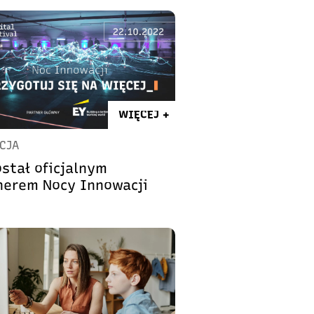
WIĘCEJ +
CJA
ostał oficjalnym
nerem Nocy Innowacji