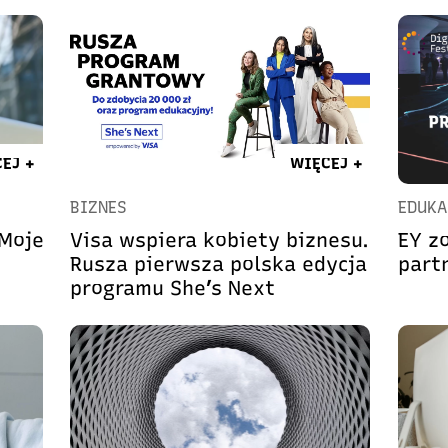
EJ +
WIĘCEJ +
BIZNES
EDUKA
Moje
Visa wspiera kobiety biznesu.
EY z
Rusza pierwsza polska edycja
part
programu She’s Next