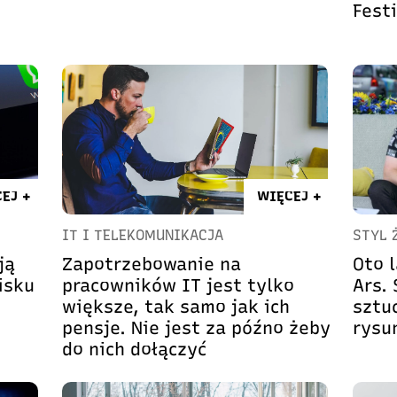
Festi
EJ +
WIĘCEJ +
IT I TELEKOMUNIKACJA
STYL 
ją
Zapotrzebowanie na
Oto 
isku
pracowników IT jest tylko
Ars.
większe, tak samo jak ich
sztu
pensje. Nie jest za późno żeby
rysu
do nich dołączyć