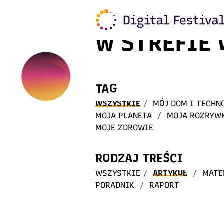
Witaj
w STREFIE
TAG
WSZYSTKIE
/
MÓJ DOM I TECHN
MOJA PLANETA
/
MOJA ROZRYW
MOJE ZDROWIE
RODZAJ TREŚCI
WSZYSTKIE
/
ARTYKUŁ
/
MATE
PORADNIK
/
RAPORT