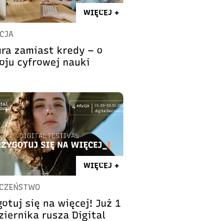
WIĘCEJ +
CJA
ra zamiast kredy – o
oju cyfrowej nauki
WIĘCEJ +
ECZEŃSTWO
otuj się na więcej! Już 1
ziernika rusza Digital