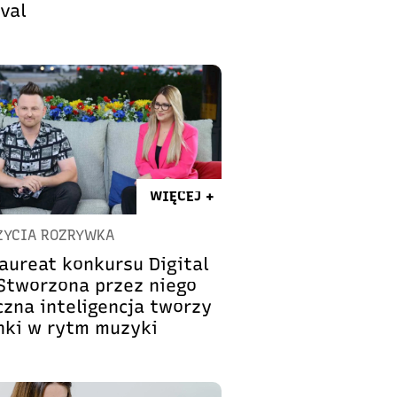
val
WIĘCEJ +
ŻYCIA ROZRYWKA
laureat konkursu Digital
 Stworzona przez niego
czna inteligencja tworzy
nki w rytm muzyki