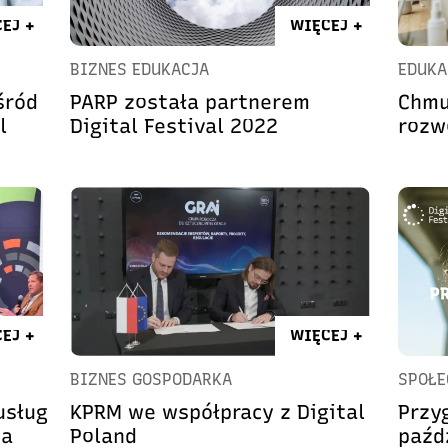
EJ +
WIĘCEJ +
BIZNES EDUKACJA
EDUKA
śród
PARP została partnerem
Chmu
l
Digital Festival 2022
rozw
EJ +
WIĘCEJ +
BIZNES GOSPODARKA
SPOŁ
usług
KPRM we współpracy z Digital
Przyg
da
Poland
paźd