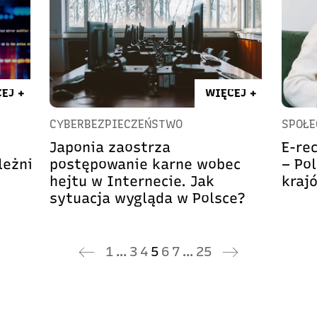
EJ +
WIĘCEJ +
CYBERBEZPIECZEŃSTWO
SPOŁ
Japonia zaostrza
E-re
leżni
postępowanie karne wobec
– Po
hejtu w Internecie. Jak
kraj
sytuacja wygląda w Polsce?
1
…
3
4
5
6
7
…
25