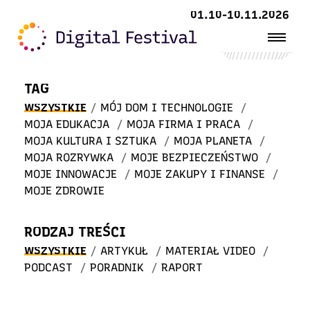
Witaj
01.10-10.11.2026
w STREFIE WIEDZY
TAG
WSZYSTKIE
/
MÓJ DOM I TECHNOLOGIE
/
MOJA EDUKACJA
/
MOJA FIRMA I PRACA
/
MOJA KULTURA I SZTUKA
/
MOJA PLANETA
/
MOJA ROZRYWKA
/
MOJE BEZPIECZEŃSTWO
/
MOJE INNOWACJE
/
MOJE ZAKUPY I FINANSE
/
MOJE ZDROWIE
RODZAJ TREŚCI
WSZYSTKIE
/
ARTYKUŁ
/
MATERIAŁ VIDEO
/
PODCAST
/
PORADNIK
/
RAPORT