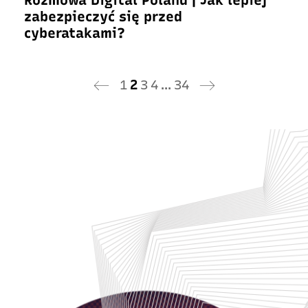
Rozmowa Digital Poland | Jak lepiej
zabezpieczyć się przed
cyberatakami?
1
2
3
4
…
34