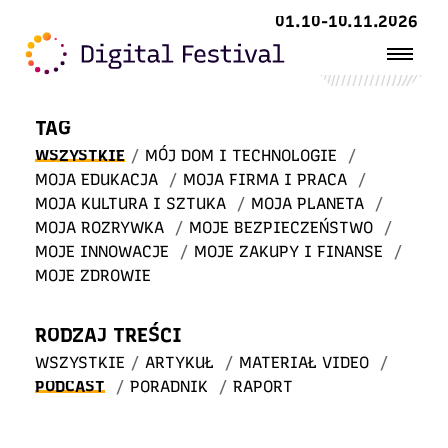
Witaj
01.10-10.11.2026
w STREFIE WIEDZY
TAG
WSZYSTKIE
/
MÓJ DOM I TECHNOLOGIE
/
MOJA EDUKACJA
/
MOJA FIRMA I PRACA
/
MOJA KULTURA I SZTUKA
/
MOJA PLANETA
/
MOJA ROZRYWKA
/
MOJE BEZPIECZEŃSTWO
/
MOJE INNOWACJE
/
MOJE ZAKUPY I FINANSE
/
MOJE ZDROWIE
RODZAJ TREŚCI
WSZYSTKIE
/
ARTYKUŁ
/
MATERIAŁ VIDEO
/
PODCAST
/
PORADNIK
/
RAPORT