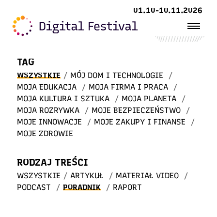
Witaj
01.10-10.11.2026
w STREFIE WIEDZY
TAG
WSZYSTKIE
/
MÓJ DOM I TECHNOLOGIE
/
MOJA EDUKACJA
/
MOJA FIRMA I PRACA
/
MOJA KULTURA I SZTUKA
/
MOJA PLANETA
/
MOJA ROZRYWKA
/
MOJE BEZPIECZEŃSTWO
/
MOJE INNOWACJE
/
MOJE ZAKUPY I FINANSE
/
MOJE ZDROWIE
RODZAJ TREŚCI
WSZYSTKIE
/
ARTYKUŁ
/
MATERIAŁ VIDEO
/
PODCAST
/
PORADNIK
/
RAPORT