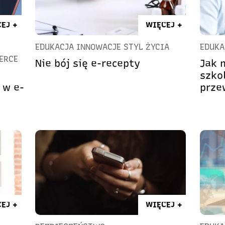
EJ +
WIĘCEJ +
EDUKACJA INNOWACJE STYL ŻYCIA
EDUKA
ERCE
Nie bój się e-recepty
Jak 
szko
 w e-
prze
EJ +
WIĘCEJ +