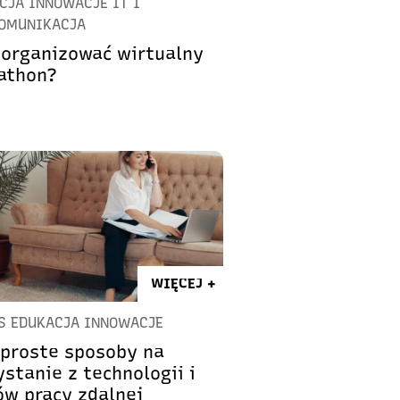
CJA INNOWACJE IT I
OMUNIKACJA
zorganizować wirtualny
athon?
WIĘCEJ +
S EDUKACJA INNOWACJE
 proste sposoby na
stanie z technologii i
ów pracy zdalnej