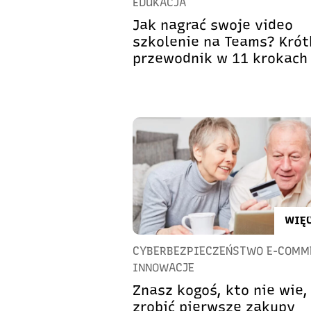
EDUKACJA
Jak nagrać swoje video
szkolenie na Teams? Krót
przewodnik w 11 krokach
WIĘC
CYBERBEZPIECZEŃSTWO E-COMM
INNOWACJE
Znasz kogoś, kto nie wie,
zrobić pierwsze zakupy