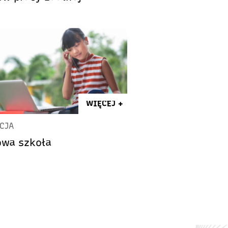
WIĘCEJ +
CJA
owa szkoła