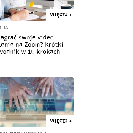
WIĘCEJ +
CJA
nagrać swoje video
lenie na Zoom? Krótki
wodnik w 10 krokach
WIĘCEJ +