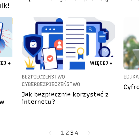
nik!
EJ +
WIĘCEJ +
BEZPIECZEŃSTWO
EDUKA
CYBERBEZPIECZEŃSTWO
Cyfr
Jak bezpiecznie korzystać z
 w
internetu?
1
2
3
4