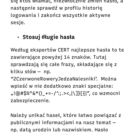
się ktoś włamać, niezwłocznie zmień hasło, a
następnie sprawdź w profilu historię
logowania i zakończ wszystkie aktywne
sesje.
Stosuj długie hasła
Według ekspertów CERT najlepsze hasła to te
zawierające powyżej 14 znaków. Tutaj
sprawdzają się całe frazy, składające się z
kilku słów ― np.
“2CzerwoneRoweryJedzaNalesniki’. Można
wpleść w nie dodatkowo znaki specjalne:
„!@#$%^&*()_+=-/’:;.><,|\]}[{|”, co wzmocni
zabezpieczenie.
Należy unikać haseł, które łatwo powiązać z
publicznymi informacjami na nasz temat ―
np. datą urodzin lub nazwiskiem. Hasło