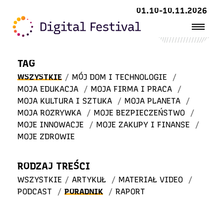
Witaj
01.10-10.11.2026
w STREFIE WIEDZY
TAG
WSZYSTKIE
/
MÓJ DOM I TECHNOLOGIE
/
MOJA EDUKACJA
/
MOJA FIRMA I PRACA
/
MOJA KULTURA I SZTUKA
/
MOJA PLANETA
/
MOJA ROZRYWKA
/
MOJE BEZPIECZEŃSTWO
/
MOJE INNOWACJE
/
MOJE ZAKUPY I FINANSE
/
MOJE ZDROWIE
RODZAJ TREŚCI
WSZYSTKIE
/
ARTYKUŁ
/
MATERIAŁ VIDEO
/
PODCAST
/
PORADNIK
/
RAPORT