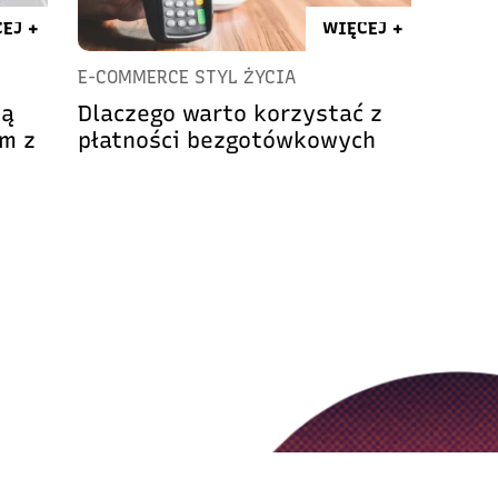
EJ +
WIĘCEJ +
E-COMMERCE STYL ŻYCIA
są
Dlaczego warto korzystać z
em z
płatności bezgotówkowych