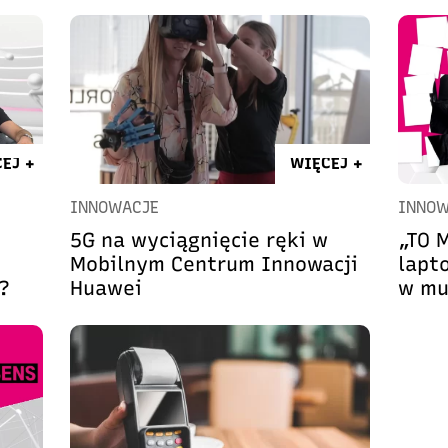
EJ +
WIĘCEJ +
INNOWACJE
INNOW
5G na wyciągnięcie ręki w
„TO 
Mobilnym Centrum Innowacji
lapt
?
Huawei
w mu