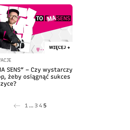
WIĘCEJ +
ACJE
MA SENS” – Czy wystarczy
op, żeby osiągnąć sukces
zyce?
1
…
3
4
5