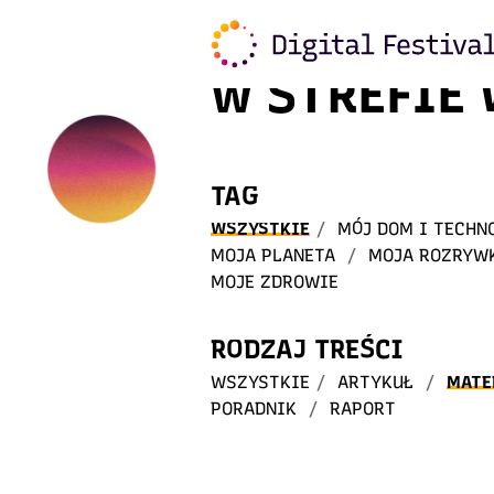
Witaj
w STREFIE
TAG
WSZYSTKIE
/
MÓJ DOM I TECHN
MOJA PLANETA
/
MOJA ROZRYW
MOJE ZDROWIE
RODZAJ TREŚCI
WSZYSTKIE
/
ARTYKUŁ
/
MATE
PORADNIK
/
RAPORT