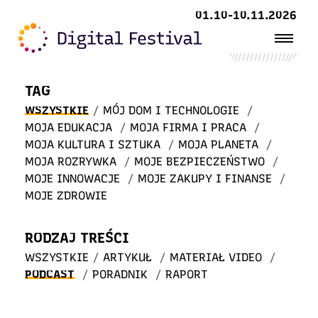
Witaj
01.10-10.11.2026
w STREFIE WIEDZY
TAG
WSZYSTKIE
/
MÓJ DOM I TECHNOLOGIE
/
MOJA EDUKACJA
/
MOJA FIRMA I PRACA
/
MOJA KULTURA I SZTUKA
/
MOJA PLANETA
/
MOJA ROZRYWKA
/
MOJE BEZPIECZEŃSTWO
/
MOJE INNOWACJE
/
MOJE ZAKUPY I FINANSE
/
MOJE ZDROWIE
RODZAJ TREŚCI
WSZYSTKIE
/
ARTYKUŁ
/
MATERIAŁ VIDEO
/
PODCAST
/
PORADNIK
/
RAPORT