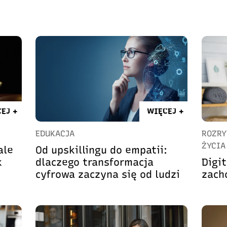
EJ +
WIĘCEJ +
EDUKACJA
ROZRY
ŻYCIA
ale
Od upskillingu do empatii:
k
dlaczego transformacja
Digit
cyfrowa zaczyna się od ludzi
zach