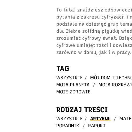
To tutaj znajdziesz odpowiedzi
pytania z zakresu cyfryzacji i
podziale na dziesięć grup tem
dla Ciebie solidną pigułkę wie
zrozumieć cyfrowy świat. Dzię
cyfrowe umiejętności i dowiesz
zarówno w domu, jak i w pracy.
TAG
WSZYSTKIE
/
MÓJ DOM I TECHN
MOJA PLANETA
/
MOJA ROZRYW
MOJE ZDROWIE
RODZAJ TREŚCI
WSZYSTKIE
/
ARTYKUŁ
/
MATE
PORADNIK
/
RAPORT