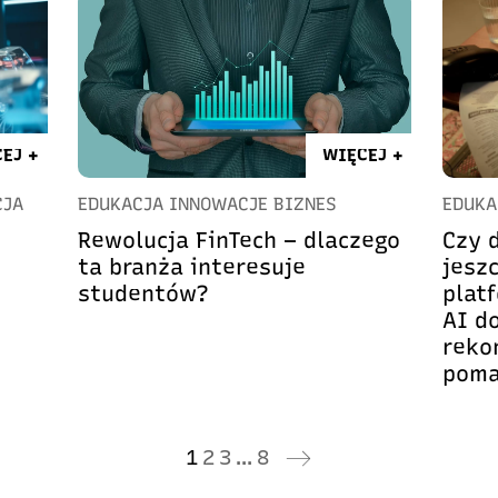
EJ +
WIĘCEJ +
CJA
EDUKACJA INNOWACJE BIZNES
EDUKA
Rewolucja FinTech – dlaczego
Czy 
ta branża interesuje
jesz
studentów?
plat
AI d
reko
poma
1
2
3
…
8