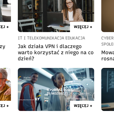
EJ +
WIĘCEJ +
IT I TELEKOMUNIKACJA EDUKACJA
CYBER
SPOŁE
rzy
Jak działa VPN i dlaczego
warto korzystać z niego na co
Mowa
dzień?
rosn
EJ +
WIĘCEJ +