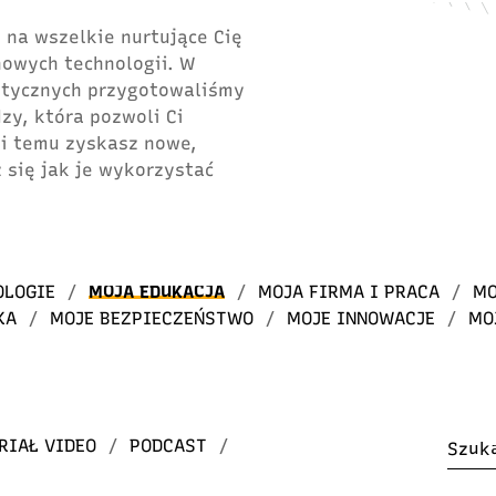
 na wszelkie nurtujące Cię
 nowych technologii. W
atycznych przygotowaliśmy
dzy, która pozwoli Ci
ki temu zyskasz nowe,
 się jak je wykorzystać
OLOGIE
/
MOJA EDUKACJA
/
MOJA FIRMA I PRACA
/
MO
KA
/
MOJE BEZPIECZEŃSTWO
/
MOJE INNOWACJE
/
MO
RIAŁ VIDEO
/
PODCAST
/