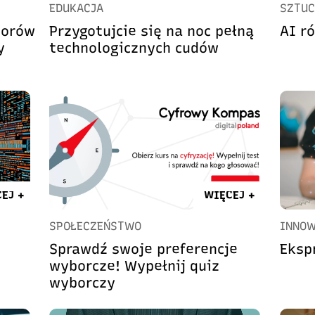
EDUKACJA
SZTUC
iorów
Przygotujcie się na noc pełną
AI r
y
technologicznych cudów
EJ +
WIĘCEJ +
SPOŁECZEŃSTWO
INNOW
Sprawdź swoje preferencje
Eksp
wyborcze! Wypełnij quiz
wyborczy